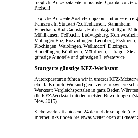
möglich. Autoersatzteile in höchster Qualität zu Geiz
Preisen!
Tägliche Autoteile Auslieferungstour mit unserem ei
Fahrzeug in Stuttgart (Zuffenhausen, Stammheim,
Feuerbach, Bad Cannstatt, Hallschlag, Stuttgart-Mitte
Mühlhausen, Fellbach), Ludwigsburg, Kornwestheim
Vaihingen Enz, Enzvaihingen, Leonberg, Esslingen,
Plochingen, Waiblingen, Weilimdorf, Ditzingen,
Sindelfingen, Böblingen, Möhringen, ... fragen Sie an
günstige Autoteile und günstigen Lieferservice
Stuttgarts günstige KFZ-Werkstatt
Autoreparaturen führen wir in unserer KFZ-Meisterw
ebenfalls durch. Wir sind gleichzeitig in zwei versch
Werkstatt-Vergleichsportalen in ganz Baden-Würrtte
die KFZ-Werkstatt mit den meisten Bewertungen. (st
Nov. 2015)
Siehe werkstatt.autoscout24.de und drivelog.de (die
Internetlinks finden Sie etwas weiter oben auf dieser 